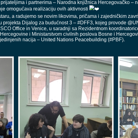
rijateljima i partnerima –
Narodna knjižnica Hercegovačko – n
oje omogućava realizaciju ovih aktivnosti
taru, a radujemo se novim likovima, pričama i zajedničkim završ
ru projekta Dijalog za budućnost 3 –
#DFF3
, kojeg provode @U
CO Office in Venice
, u saradnji sa Rezidentnom koordinatori
Hercegovine i Ministarstvom civilnih poslova Bosne i Hercegovi
jedinjenih nacija –
United Nations Peacebuilding
(
#PBF
).