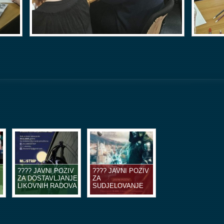
???? JAVNI POZIV
???? JAVNI POZIV
ZA DOSTAVLJANJE
ZA
LIKOVNIH RADOVA
SUDJELOVANJE
U OBLIKU
NA EDUKACIJSKIM
ILUSTRACIJA ILI
RADIONICAMA
STRIP TABLI ????
STRIPA ????