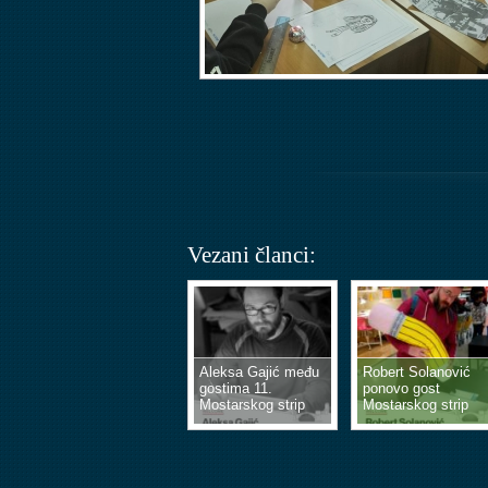
Vezani članci:
Aleksa Gajić među
Robert Solanović
gostima 11.
ponovo gost
Mostarskog strip
Mostarskog strip
vikenda
vikenda