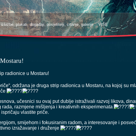
zložbe, plakati, događaji, posjetitelji, crtanje, galerije...
VIŠE
u Mostaru!
ip radionice u Mostaru!
 priče“, održana je druga strip radionica u Mostaru, na kojoj su mla
riče
nova, učesnici su ovaj put dublje istraživali razvoj likova, din
g rada, razmjene mišljenja i kreativnih eksperimenata
 ispričaju vlastite priče.
rgijom, smijehom i fokusiranim radom, a interesovanje i posveć
tivno izražavanje i druženje