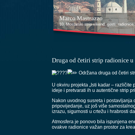
Kenan Halilović
10. Mostarski strip vikend, gosti, radionice, i
Druga od četiri strip radionice 
Održana druga od četiri str
U okviru projekta „Isti kadar – različite
ideje i pretvarati ih u autentične strip p
Nakon uvodnog susreta i postavljanja os
pripovijedanje, uz još više samostalno
izrazu, sigurnosti u crtežu i hrabrosti da
Atmosfera je ponovo bila ispunjena ene
ovakve radionice važan prostor za krea