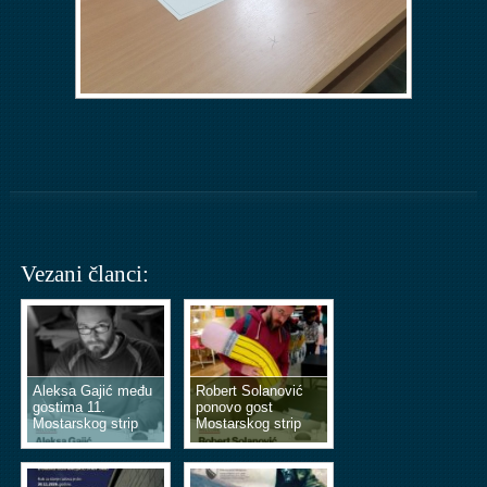
Vezani članci:
Aleksa Gajić među
Robert Solanović
gostima 11.
ponovo gost
Mostarskog strip
Mostarskog strip
vikenda
vikenda