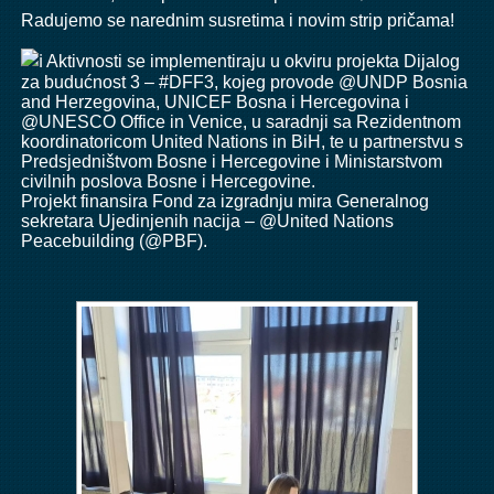
Radujemo se narednim susretima i novim strip pričama!
Aktivnosti se implementiraju u okviru projekta Dijalog
za budućnost 3 –
#DFF3
, kojeg provode @UNDP Bosnia
and Herzegovina,
UNICEF Bosna i Hercegovina
i
@UNESCO Office in Venice, u saradnji sa Rezidentnom
koordinatoricom
United Nations in BiH
, te u partnerstvu s
Predsjedništvom Bosne i Hercegovine i Ministarstvom
civilnih poslova Bosne i Hercegovine.
Projekt finansira Fond za izgradnju mira Generalnog
sekretara Ujedinjenih nacija – @United Nations
Peacebuilding (@PBF).