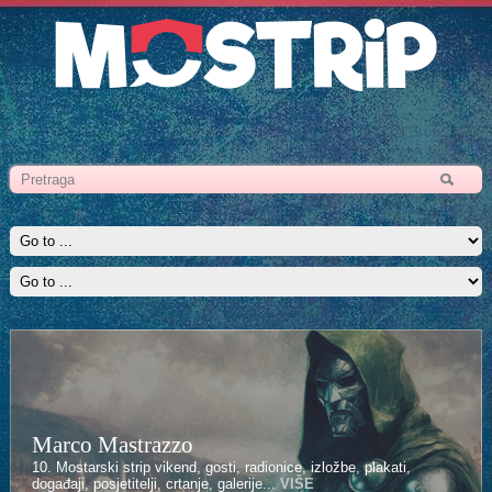
Marco Mastrazzo
Kenan Halilović
10. Mostarski strip vikend, gosti, radionice, izložbe, plakati,
10. Mostarski strip vikend, gosti, radionice, izložbe, plakati,
događaji, posjetitelji, crtanje, galerije...
događaji, posjetitelji, crtanje, galerije...
VIŠE
VIŠE