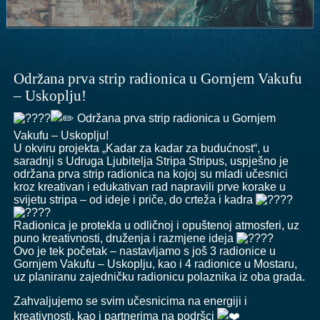
Održana prva strip radionica u Gornjem Vakufu
– Uskoplju!
Održana prva strip radionica u Gornjem
Vakufu – Uskoplju!
U okviru projekta „Kadar za kadar za budućnost“, u
saradnji s
Udruga Ljubitelja Stripa Stripus
, uspješno je
održana prva strip radionica na kojoj su mladi učesnici
kroz kreativan i edukativan rad napravili prve korake u
svijetu stripa – od ideje i priče, do crteža i kadra
Radionica je protekla u odličnoj i opuštenoj atmosferi, uz
puno kreativnosti, druženja i razmjene ideja
Ovo je tek početak – nastavljamo s još 3 radionice u
Gornjem Vakufu – Uskoplju, kao i 4 radionice u Mostaru,
uz planiranu zajedničku radionicu polaznika iz oba grada.
Zahvaljujemo se svim učesnicima na energiji i
kreativnosti, kao i partnerima na podršci