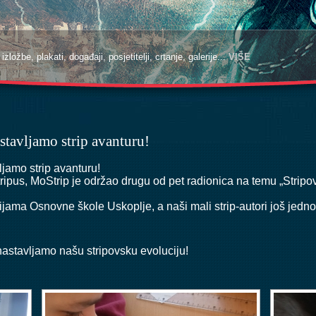
zložbe, plakati, događaji, posjetitelji, crtanje, galerije...
zložbe, plakati, događaji, posjetitelji, crtanje, galerije...
VIŠE
VIŠE
astavljamo strip avanturu!
ljamo strip avanturu!
tripus
, MoStrip je održao drugu od pet radionica na temu „Stripo
jama Osnovne škole Uskoplje, a naši mali strip-autori još jedno
nastavljamo našu stripovsku evoluciju!