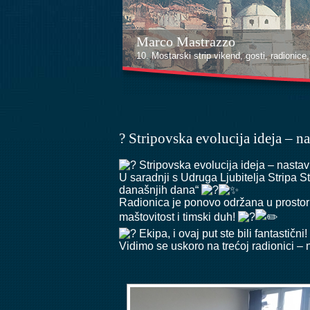
Marco Mastrazzo
Kenan Halilović
10. Mostarski strip vikend, gosti, radionice, i
10. Mostarski strip vikend, gosti, radionice, i
? Stripovska evolucija ideja – n
Stripovska evolucija ideja – nastav
U saradnji s
Udruga Ljubitelja Stripa S
današnjih dana“
Radionica je ponovo održana u prostori
maštovitost i timski duh!
Ekipa, i ovaj put ste bili fantastični!
Vidimo se uskoro na trećoj radionici – 