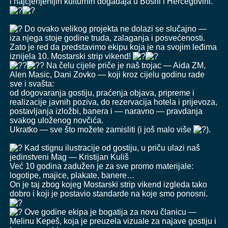
i najcjenjenijih kulturnih događaja u Bosni i Hercegovini.
Do ovako velikog projekta ne dolazi se slučajno —
iza njega stoje godine truda, zalaganja i posvećenosti.
Zato je red da predstavimo ekipu koja je na svojim leđima
iznijela 10. Mostarski strip vikend!
Na čelu cijele priče je naš trojac — Aida ZM,
Alen Masic
,
Dani Zovko
— koji kroz cijelu godinu rade
sve i svašta:
od dogovaranja gostiju, praćenja objava, pripreme i
realizacije javnih poziva, do rezervacija hotela i prijevoza,
postavljanja izložbi, banera i — naravno — pravdanja
svakog uloženog novčića.
Ukratko — sve što možete zamisliti (i još malo više
).
Kad stignu ilustracije od gostiju, u priču ulazi naš
jedinstveni Mag — Kristijan Kuliš
Već 10 godina zadužen je za sve promo materijale:
logotipe, majice, plakate, banere…
On je taj zbog kojeg Mostarski strip vikend izgleda tako
dobro i koji je postavio standarde na koje smo ponosni.
Ove godine ekipa je bogatija za novu članicu —
Melinu Kepeš, koja je preuzela vizuale za najave gostiju i