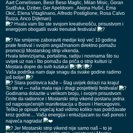
Aart Cornelissen
,
Besir Beso Maglic
, Milan Misic, Goran
Sudžuka,
Dziber
, Ger Apeldoorn , Alejna Hušić, Ema
Okić, Elena Vitaglinano, Alfredo Postiglione,
Rosa Calvo
Buiza
, Anco Dijkman)
Hvala vam što ste svojom kreativnošću, prisustvom i
energijom obogatili svaki trenutak festivala!
Ne smijemo zaboraviti medije koji već 10 godina
prate festival i svojim angažmanom direktno pomažu
promociji Mostarskog strip vikenda.
Hvala televizijama, portalima, radiju i novinama što su
uvijek uz nas i što pomažu da priča o strip kulturi iz
Mostara dopre do svih kutaka!
Vaša podrška nam daje snagu da svake godine radimo
još bolje!
Stara poslovica kaže – šlag uvijek dolazi na kraju!
To ste vi — naša mala raja i dragi posjetitelji festivala!
Godinama dolazite u velikom broju, i svojim prisustvom
činite da radionice i Mostarski strip vikend postanu jedna
od najposjećenijih manifestacija u Bosni i Hercegovini.
Teško je opisati osjećaj kad vidimo koliko nas podržavate
kroz godine… Vaša energija i entuzijazam su naš ponos i
najveća nagrada!
Jer Mostarski strip vikend nije samo naš – to je