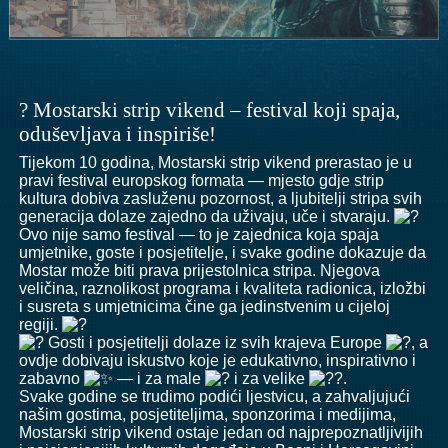
? Mostarski strip vikend – festival koji spaja,
oduševljava i inspiriše!
Tijekom 10 godina, Mostarski strip vikend prerastao je u
pravi festival europskog formata — mjesto gdje strip
kultura dobiva zasluženu pozornost, a ljubitelji stripa svih
generacija dolaze zajedno da uživaju, uče i stvaraju.
Ovo nije samo festival — to je zajednica koja spaja
umjetnike, goste i posjetitelje, i svake godine dokazuje da
Mostar može biti prava prijestolnica stripa. Njegova
veličina, raznolikost programa i kvaliteta radionica, izložbi
i susreta s umjetnicima čine ga jedinstvenim u cijeloj
regiji.
Gosti i posjetitelji dolaze iz svih krajeva Europe
, a
ovdje dobivaju iskustvo koje je edukativno, inspirativno i
zabavno
— i za male
i za velike
.
Svake godine se trudimo podići ljestvicu, a zahvaljujući
našim gostima, posjetiteljima, sponzorima i medijima,
Mostarski strip vikend ostaje jedan od najprepoznatljivijih