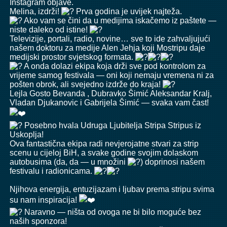
Instagram objave.
Melina, izdrži!
Prva godina je uvijek najteža.
Ako vam se čini da u medijima iskačemo iz paštete —
niste daleko od istine!
Televizije, portali, radio, novine… sve to ide zahvaljujući
našem doktoru za medije Alen Jehja koji Mostripu daje
medijski prostor svjetskog formata.
A onda dolazi ekipa koja drži sve pod kontrolom za
vrijeme samog festivala — oni koji nemaju vremena ni za
pošten obrok, ali svejedno izdrže do kraja!
Lejla Gosto Bevanda
, Dubravko Šimić Aleksandar Kralj,
Vladan Djukanovic
i Gabrijela Šimić — svaka vam čast!
Posebno hvala
Udruga Ljubitelja Stripa Stripus
iz
Uskoplja!
Ova fantastična ekipa radi nevjerojatne stvari za strip
scenu u cijeloj BiH, a svake godine svojim dolaskom
autobusima (da, da — u množini
) doprinosi našem
festivalu i radionicama.
Njihova energija, entuzijazam i ljubav prema stripu svima
su nam inspiracija!
Naravno — ništa od ovoga ne bi bilo moguće bez
naših sponzora!