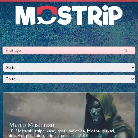
Marco Mastrazzo
Kenan Halilović
10. Mostarski strip vikend, gosti, radionice, izložbe, plakati,
10. Mostarski strip vikend, gosti, radionice, izložbe, plakati,
događaji, posjetitelji, crtanje, galerije...
događaji, posjetitelji, crtanje, galerije...
VIŠE
VIŠE