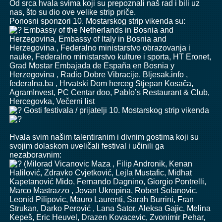
Od srca hvala svima koji su prepoznali naš rad i bili uz
nas, što su dio ove velike strip priče.
Ponosni sponzori 10. Mostarskog strip vikenda su:
Embassy of the Netherlands in Bosnia and
Herzegovina
,
Embassy of Italy in Bosnia and
Herzegovina
, Federalno ministarstvo obrazovanja i
nauke, Federalno ministarstvo kulture i sporta,
HT Eronet
,
Grad Mostar
Embajada de España en Bosnia y
Herzegovina
,
Radio Dobre Vibracije
,
Bljesak.info
,
federalna.ba
,
Hrvatski Dom herceg Stjepan Kosača
,
AgramInvest,
PC Centar doo
,
Pablo’s Restaurant & Club
,
Hercegovka, Večerni list
Gosti festivala / prijatelji 10. Mostarskog strip vikenda
Hvala svim našim talentiranim i divnim gostima koji su
svojim dolaskom uveličali festival i učinili ga
nezaboravnim:
(
Milorad Vicanovic Maza
,
Filip Andronik
,
Kenan
Halilović
, Zdravko Cvjetković,
Lejla Mustafic
, Midhat
Kapetanović Mido,
Fernando Dagnino
, Giorgio Pontrelli,
Marco Mastrazzo ,
Jovan Ukropina
,
Robert Solanovic
,
Leonid Pilipovic
,
Mauro Laurenti
, Sarah Burrini, Fran
Strukan, Darko Perović , Lana Šator,
Aleksa Gajic
, Melina
Kepeš,
Eric Heuvel
,
Drazen Kovacevic
, Zvonimir Pehar,