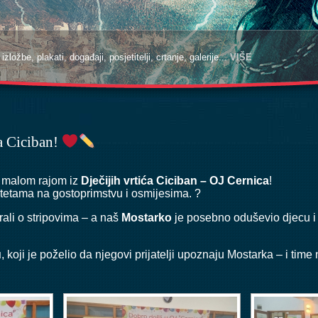
zložbe, plakati, događaji, posjetitelji, crtanje, galerije...
VIŠE
a Ciciban!
om malom rajom iz
Dječijih vrtića Ciciban – OJ Cernica
!
 tetama na gostoprimstvu i osmijesima. ?
rali o stripovima – a naš
Mostarko
je posebno oduševio djecu i p
u
, koji je poželio da njegovi prijatelji upoznaju Mostarka – i ti