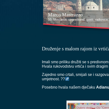
Marco Mastrazzo
10. Mostarski strip vikend, gosti, radionice, i
Druženje s malom rajom iz vrtić
Imali smo priliku družiti se s predivn
Hvala rukovodstvu vrtića i svim dragim
Zajedno smo crtali, smijali se i razgova
umjetnost. ??‍
Posebno hvala našem dječaku
Adian