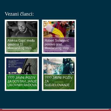
Vezani članci:
Aleksa Gajić među
Robert Solanović
gostima 11.
ponovo gost
Mostarskog strip
Mostarskog strip
vikenda
vikenda
???? JAVNI POZIV
???? JAVNI POZIV
ZA DOSTAVLJANJE
ZA
LIKOVNIH RADOVA
SUDJELOVANJE
U OBLIKU
NA EDUKACIJSKIM
ILUSTRACIJA ILI
RADIONICAMA
STRIP TABLI ????
STRIPA ????