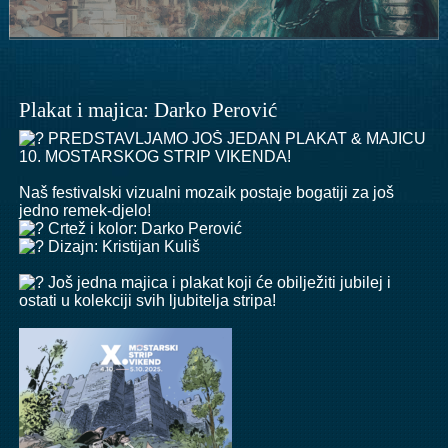
Plakat i majica: Darko Perović
PREDSTAVLJAMO JOŠ JEDAN PLAKAT & MAJICU
10. MOSTARSKOG STRIP VIKENDA!
Naš festivalski vizualni mozaik postaje bogatiji za još
jedno remek-djelo!
Crtež i kolor: Darko Perović
Dizajn: Kristijan Kuliš
Još jedna majica i plakat koji će obilježiti jubilej i
ostati u kolekciji svih ljubitelja stripa!