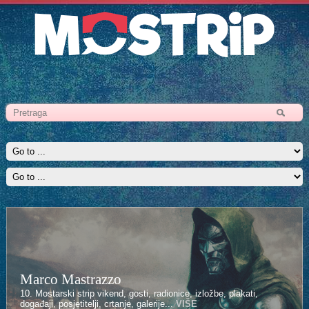
Marco Mastrazzo
10. Mostarski strip vikend, gosti, radionice, izložbe, plakati,
događaji, posjetitelji, crtanje, galerije...
VIŠE