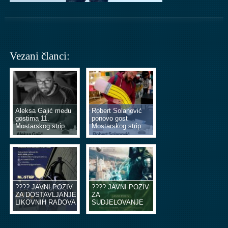
Vezani članci:
Aleksa Gajić među
Robert Solanović
gostima 11.
ponovo gost
Mostarskog strip
Mostarskog strip
vikenda
vikenda
???? JAVNI POZIV
???? JAVNI POZIV
ZA DOSTAVLJANJE
ZA
LIKOVNIH RADOVA
SUDJELOVANJE
U OBLIKU
NA EDUKACIJSKIM
ILUSTRACIJA ILI
RADIONICAMA
STRIP TABLI ????
STRIPA ????