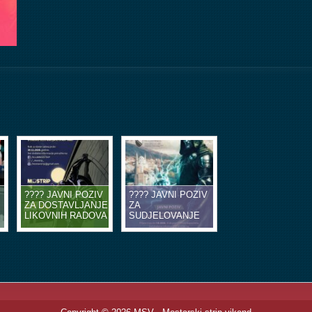
???? JAVNI POZIV
???? JAVNI POZIV
ZA DOSTAVLJANJE
ZA
LIKOVNIH RADOVA
SUDJELOVANJE
U OBLIKU
NA EDUKACIJSKIM
ILUSTRACIJA ILI
RADIONICAMA
STRIP TABLI ????
STRIPA ????