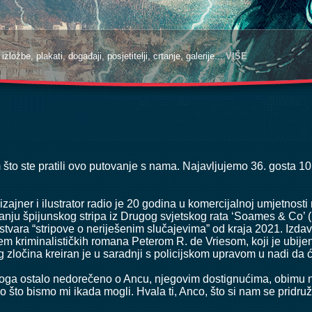
zložbe, plakati, događaji, posjetitelji, crtanje, galerije...
VIŠE
m što ste pratili ovo putovanje s nama. Najavljujemo 36. gosta 
dizajner i ilustrator radio je 20 godina u komercijalnoj umjetnos
u špijunskog stripa iz Drugog svjetskog rata ‘Soames & Co’ (19
stvara “stripove o neriješenim slučajevima” od kraja 2021. Iz
 kriminalističkih romana Peterom R. de Vriesom, koji je ubijen 
g zločina kreiran je u saradnji s policijskom upravom u nadi da će
je toga ostalo nedorečeno o Ancu, njegovim dostignućima, obi
o što bismo mi ikada mogli. Hvala ti, Anco, što si nam se pridru