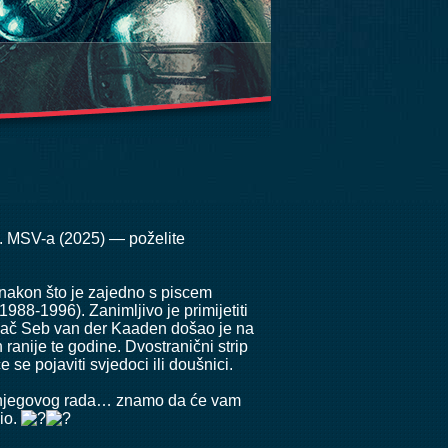
10. MSV-a (2025) — poželite
ti nakon što je zajedno s piscem
88-1996). Zanimljivo je primijetiti
davač Seb van der Kaaden došao je na
ranije te godine. Dvostranični strip
 se pojaviti svjedoci ili doušnici.
mu njegovog rada… znamo da će vam
žio.