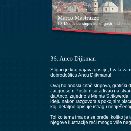
Marco Mastrazzo
10. Mostarski strip vikend, gosti, radionice, i
36. Anco Dijkman
Stigao je kraj najava gostiju, hvala va
dobrodošlicu Ancu Dijkmanu!
Ovaj holandski crtač stripova, grafički 
Jacquesom Postom surađivao na stvaranj
da Anco, zajedno s Meinte Strikwerda, 
ideju nakon razgovora s pokojnim piscem
koji detaljno opisuje istragu neriješeno
Toliko tema ima da se pređe, koliko 
njegove ilustracije reći mnogo više neg