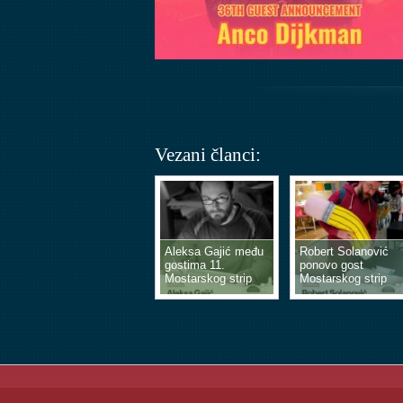
Vezani članci:
Aleksa Gajić među
Robert Solanović
gostima 11.
ponovo gost
Mostarskog strip
Mostarskog strip
vikenda
vikenda