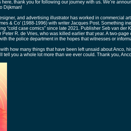
here, thank you for following our journey with us. We’re annou
o Dijkman!
signer, and advertising illustrator has worked in commercial art 
es & Co’ (1988-1996) with writer Jacques Post. Something inere
ing “cold case comics” since late 2021. Publisher Seb van der 
ter Peter R. de Vries, who was killed earlier that year. A two-pag
 with the police department in the hopes that witnesses or info
 with how many things that have been left unsaid about Anco, hi
ll tell you a whole lot more than we ever could. Thank you, Anco,